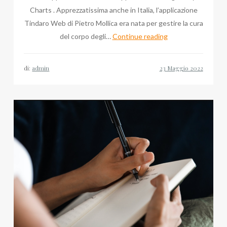
Charts . Apprezzatissima anche in Italia, l’applicazione
Tindaro Web di Pietro Mollica era nata per gestire la cura
Pietro
del corpo degli…
Continue reading
Mollica:
Tindaro
di:
admin
Web
è
l’app
del
mese
in
Germania!