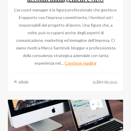
direttore
L’account manager è la figura professionale che gestisce
il rapporto con l’impresa committente, i fornitori ed i
responsabili del progetto di lavoro. Una figura che, a
volte, può occuparsi anche degli aspetti di
comunicazione, marketing ed immagine dell’impresa. Ci
siamo rivolti a Marco Santinoli, blogger e professionista
della consulenza strategica aziendale con tanta
Marco
esperienza nel…
Continue reading
Santinoli,
a
di:
admin
proposito
di
account
management
e
GDO