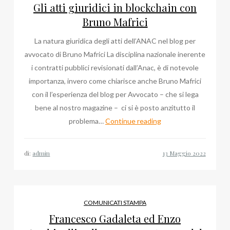
Gli atti giuridici in blockchain con
Bruno Mafrici
La natura giuridica degli atti dell’ANAC nel blog per
avvocato di Bruno Mafrici La disciplina nazionale inerente
i contratti pubblici revisionati dall’Anac, è di notevole
importanza, invero come chiarisce anche Bruno Mafrici
con il l’esperienza del blog per Avvocato – che si lega
bene al nostro magazine – ci si è posto anzitutto il
Gli
problema…
Continue reading
atti
giuridici
di:
admin
in
blockchain
con
Bruno
COMUNICATI STAMPA
Mafrici
Francesco Gadaleta ed Enzo