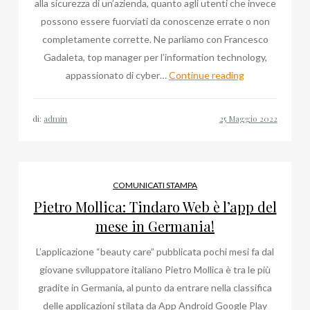
alla sicurezza di un’azienda, quanto agli utenti che invece
possono essere fuorviati da conoscenze errate o non
completamente corrette. Ne parliamo con Francesco
Gadaleta, top manager per l’information technology,
Francesco
appassionato di cyber…
Continue reading
Gadaleta,
i
di:
admin
falsi
miti
sulla
sicurezza
COMUNICATI STAMPA
informatica
Pietro Mollica: Tindaro Web è l’app del
mese in Germania!
L’applicazione “beauty care” pubblicata pochi mesi fa dal
giovane sviluppatore italiano Pietro Mollica è tra le più
gradite in Germania, al punto da entrare nella classifica
delle applicazioni stilata da App Android Google Play