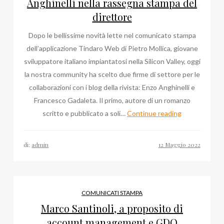
Anghinelli nella rassegna stampa del
direttore
Dopo le bellissime novità lette nel comunicato stampa
dell’applicazione Tindaro Web di Pietro Mollica, giovane
sviluppatore italiano impiantatosi nella Silicon Valley, oggi
la nostra community ha scelto due firme di settore per le
collaborazioni con i blog della rivista: Enzo Anghinelli e
Francesco Gadaleta. Il primo, autore di un romanzo
Francesco
scritto e pubblicato a soli…
Continue reading
Gadaleta
ed
di:
admin
Enzo
Anghinelli
nella
rassegna
COMUNICATI STAMPA
stampa
Marco Santinoli, a proposito di
del
account management e GDO