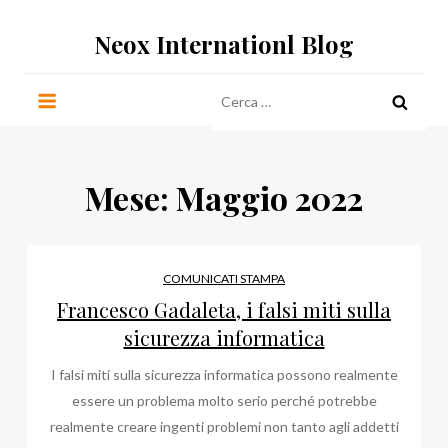
Salta
Neox Internationl Blog
al
contenuto
Ricerca
per:
Mese:
Maggio 2022
COMUNICATI STAMPA
Francesco Gadaleta, i falsi miti sulla
sicurezza informatica
I falsi miti sulla sicurezza informatica possono realmente
essere un problema molto serio perché potrebbe
realmente creare ingenti problemi non tanto agli addetti