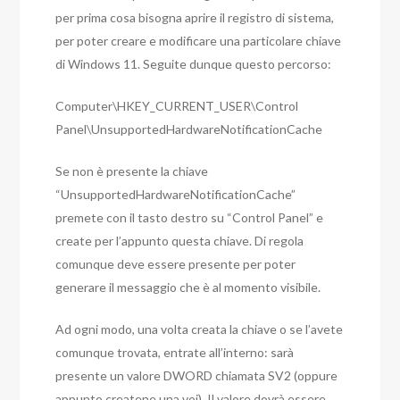
per prima cosa bisogna aprire il registro di sistema,
per poter creare e modificare una particolare chiave
di Windows 11. Seguite dunque questo percorso:
Computer\HKEY_CURRENT_USER\Control
Panel\UnsupportedHardwareNotificationCache
Se non è presente la chiave
“UnsupportedHardwareNotificationCache”
premete con il tasto destro su “Control Panel” e
create per l’appunto questa chiave. Di regola
comunque deve essere presente per poter
generare il messaggio che è al momento visibile.
Ad ogni modo, una volta creata la chiave o se l’avete
comunque trovata, entrate all’interno: sarà
presente un valore DWORD chiamata SV2 (oppure
appunto createne una voi). Il valore dovrà essere