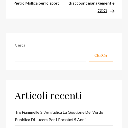
articoli
Pietro Mollica per lo sport
di account management e
GDO
Cerca
CERCA
Articoli recenti
Tre Fiammelle Si Aggiudica La Gestione Del Verde
Pubblico Di Lucera Per I Prossimi 5 Anni