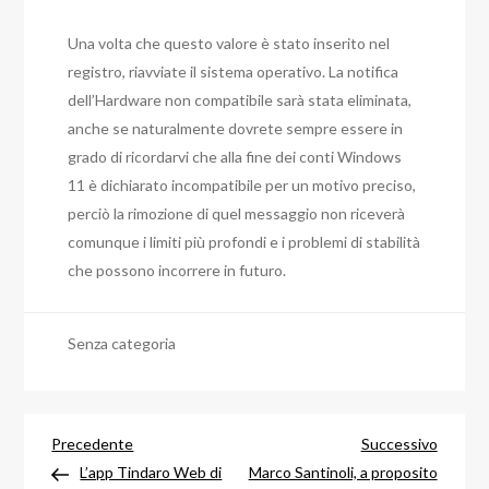
Una volta che questo valore è stato inserito nel
registro, riavviate il sistema operativo. La notifica
dell’Hardware non compatibile sarà stata eliminata,
anche se naturalmente dovrete sempre essere in
grado di ricordarvi che alla fine dei conti Windows
11 è dichiarato incompatibile per un motivo preciso,
perciò la rimozione di quel messaggio non riceverà
comunque i limiti più profondi e i problemi di stabilità
che possono incorrere in futuro.
Senza categoria
Navigazione
Articolo
Articol
Precedente
Successivo
precedente
success
L’app Tindaro Web di
Marco Santinoli, a proposito