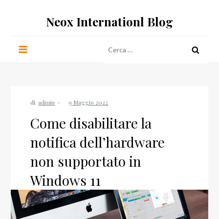
Salta
Neox Internationl Blog
al
contenuto
Ricerca
per:
di:
admin
Come disabilitare la
notifica dell’hardware
non supportato in
Windows 11