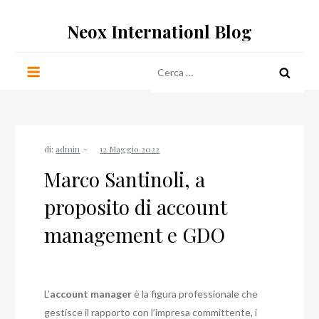
Salta
Neox Internationl Blog
al
contenuto
Ricerca
per:
di:
admin
Marco Santinoli, a
proposito di account
management e GDO
L’
account manager
è la figura professionale che
gestisce il rapporto con l’impresa committente, i