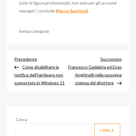
tutte le figure professionali, non solo per gli account
manager
”, conclude
Marco Santinoli
.
Senza categoria
Navigazione
Articolo
Articol
Precedente
Successivo
precedente
success
Come disabilitare la
Francesco Gadaleta ed Enzo
articoli
notifica dell’hardware non
Anghinelli nella rassegna
supportato in Windows 11
stampa del direttore
Cerca
CERCA