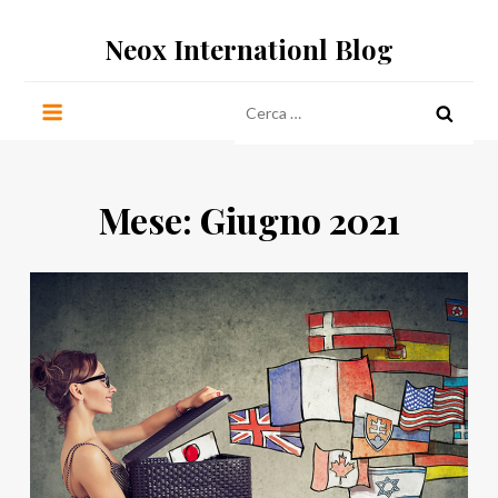
Salta
Neox Internationl Blog
al
contenuto
Ricerca
per:
Mese:
Giugno 2021