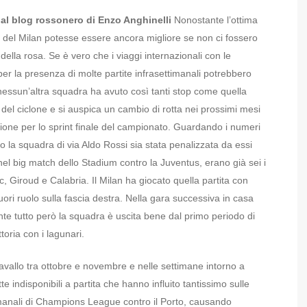
 dal blog rossonero di Enzo Anghinelli
Nonostante l’ottima
ca del Milan potesse essere ancora migliore se non ci fossero
li della rosa. Se è vero che i viaggi internazionali con le
r la presenza di molte partite infrasettimanali potrebbero
 nessun’altra squadra ha avuto così tanti stop come quella
del ciclone e si auspica un cambio di rotta nei prossimi mesi
zione per lo sprint finale del campionato.
Guardando i numeri
nto la squadra di via Aldo Rossi sia stata penalizzata da essi
 nel big match dello Stadium contro la Juventus, erano già sei i
vic, Giroud e Calabria. Il Milan ha giocato quella partita con
uori ruolo sulla fascia destra. Nella gara successiva in casa
nte tutto però la squadra è uscita bene dal primo periodo di
toria con i lagunari.
cavallo tra ottobre e novembre e nelle settimane intorno a
 indisponibili a partita che hanno influito tantissimo sulle
timanali di Champions League contro il Porto, causando