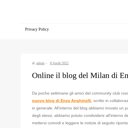
Salta
al
contenuto
Privacy Policy
di:
admin
Online il blog del Milan di E
Da poche settimane gli amici del community club ros
nuovo blog di Enzo Anghinelli
, scritto in collabor
in generale. All’interno del blog abbiamo trovato un pa
degli stessi, abbiamo potuto condividere all’interno de
mettersi comodi e leggere le notizie di seguito riport