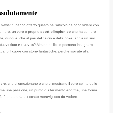
assolutamente
News” ci hanno offerto questo bell’articolo da condividere con
i sempre, un vero e proprio
sport olimpionico
che ha sempre
, dunque, che al pari del calcio e della boxe, abbia un suo
 da vedere nella vita
? Alcune pellicole possono insegnare
cano il cuore con storie fantastiche, perché ispirate alla
gere
, che ci emozionano e che ci mostrano il vero spirito dello
, ma una passione, un punto di riferimento enorme, una forma
de
è una storia di riscatto meravigliosa da vedere.
a