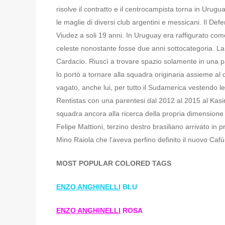
risolve il contratto e il centrocampista torna in Urugu
le maglie di diversi club argentini e messicani. Il De
Viudez a soli 19 anni. In Uruguay era raffigurato co
celeste nonostante fosse due anni sottocategoria. La 
Cardacio. Riuscì a trovare spazio solamente in una par
lo portò a tornare alla squadra originaria assieme a
vagato, anche lui, per tutto il Sudamerica vestendo l
Rentistas con una parentesi dal 2012 al 2015 al Kasim
squadra ancora alla ricerca della propria dimensione
Felipe Mattioni, terzino destro brasiliano arrivato in 
Mino Raiola che l’aveva perfino definito il nuovo Cafù
MOST POPULAR COLORED TAGS
ENZO ANGHINELLI
BLU
ENZO ANGHINELLI
ROSA