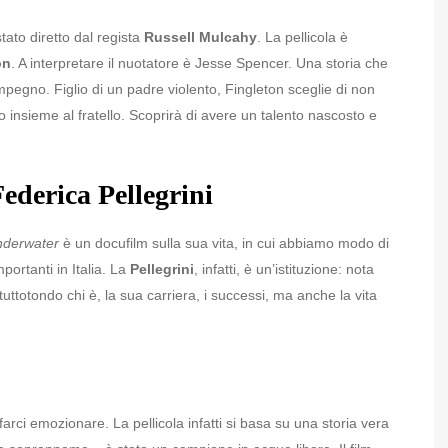
tato diretto dal regista
Russell Mulcahy
. La pellicola è
on
. A interpretare il nuotatore è Jesse Spencer. Una storia che
l’impegno. Figlio di un padre violento, Fingleton sceglie di non
o insieme al fratello. Scoprirà di avere un talento nascosto e
.
ederica Pellegrini
derwater
è un docufilm sulla sua vita, in cui abbiamo modo di
portanti in Italia. La
Pellegrini
, infatti, è un’istituzione: nota
tuttotondo chi è, la sua carriera, i successi, ma anche la vita
arci emozionare. La pellicola infatti si basa su una storia vera