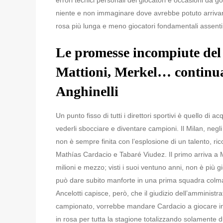
errori tecnici personali dei giocatori e occasioni da g
niente e non immaginare dove avrebbe potuto arrivar
rosa più lunga e meno giocatori fondamentali assenti 
Le promesse incompiute del
Mattioni, Merkel… continua 
Anghinelli
Un punto fisso di tutti i direttori sportivi è quello di a
vederli sbocciare e diventare campioni. Il Milan, negl
non è sempre finita con l’esplosione di un talento, ri
Mathías Cardacio e Tabaré Viudez. Il primo arriva a 
milioni e mezzo; visti i suoi ventuno anni, non è più 
può dare subito manforte in una prima squadra col
Ancelotti capisce, però, che il giudizio dell’amminist
campionato, vorrebbe mandare Cardacio a giocare in p
in rosa per tutta la stagione totalizzando solamente 