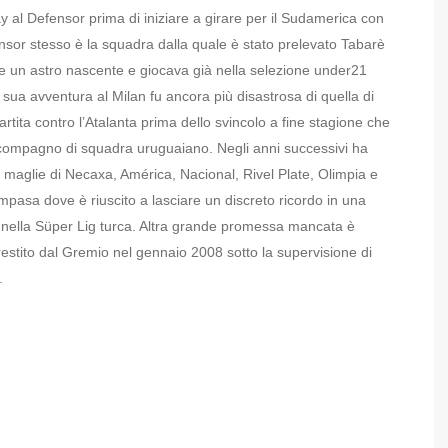
ay al Defensor prima di iniziare a girare per il Sudamerica con
fensor stesso è la squadra dalla quale è stato prelevato Tabarè
me un astro nascente e giocava già nella selezione under21
sua avventura al Milan fu ancora più disastrosa di quella di
tita contro l’Atalanta prima dello svincolo a fine stagione che
l compagno di squadra uruguaiano. Negli anni successivi ha
e maglie di Necaxa, América, Nacional, Rivel Plate, Olimpia e
pasa dove è riuscito a lasciare un discreto ricordo in una
 nella Süper Lig turca. Altra grande promessa mancata è
prestito dal Gremio nel gennaio 2008 sotto la supervisione di
.