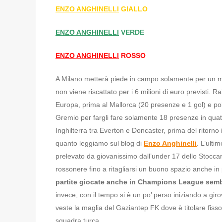
ENZO ANGHINELLI
GIALLO
ENZO ANGHINELLI
VERDE
ENZO ANGHINELLI
ROSSO
A Milano metterà piede in campo solamente per un minu
non viene riscattato per i 6 milioni di euro previsti. R
Europa, prima al Mallorca (20 presenze e 1 gol) e poi 
Gremio per fargli fare solamente 18 presenze in quat
Inghilterra tra Everton e Doncaster, prima del ritorno 
quanto leggiamo sul blog di
Enzo Anghinelli
. L’ulti
prelevato da giovanissimo dall’under 17 dello Stoccar
rossonere fino a ritagliarsi un buono spazio anche in
partite giocate anche in Champions League semb
invece, con il tempo si è un po’ perso iniziando a gir
veste la maglia del Gaziantep FK dove è titolare fiss
squadra turca.