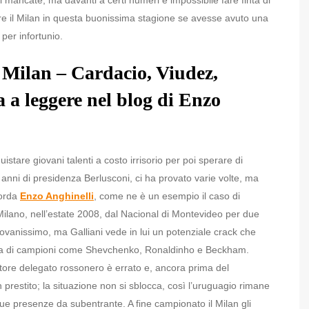
ol mancate, ma davanti a certi numeri è impossibile fare finta di
e il Milan in questa buonissima stagione se avesse avuto una
per infortunio.
 Milan – Cardacio, Viudez,
a leggere nel blog di Enzo
cquistare giovani talenti a costo irrisorio per poi sperare di
i anni di presidenza Berlusconi, ci ha provato varie volte, ma
corda
Enzo Anghinelli
, come ne è un esempio il caso di
Milano, nell’estate 2008, dal Nacional di Montevideo per due
giovanissimo, ma Galliani vede in lui un potenziale crack che
ma di campioni come Shevchenko, Ronaldinho e Beckham.
ratore delegato rossonero è errato e, ancora prima del
restito; la situazione non si sblocca, così l’uruguagio rimane
due presenze da subentrante. A fine campionato il Milan gli