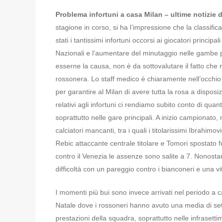
Problema infortuni a casa Milan – ultime notizie
stagione in corso, si ha l’impressione che la classifi
stati i tantissimi infortuni occorsi ai giocatori principa
Nazionali e l’aumentare del minutaggio nelle gambe pe
esserne la causa, non è da sottovalutare il fatto che
rossonera. Lo staff medico è chiaramente nell’occhio 
per garantire al Milan di avere tutta la rosa a disposi
relativi agli infortuni ci rendiamo subito conto di qua
soprattutto nelle gare principali. A inizio campionato,
calciatori mancanti, tra i quali i titolarissimi Ibrahimo
Rebic attaccante centrale titolare e Tomori spostato f
contro il Venezia le assenze sono salite a 7. Nonosta
difficoltà con un pareggio contro i bianconeri e una vit
I momenti più bui sono invece arrivati nel periodo a 
Natale dove i rossoneri hanno avuto una media di sette
prestazioni della squadra, soprattutto nelle infraset