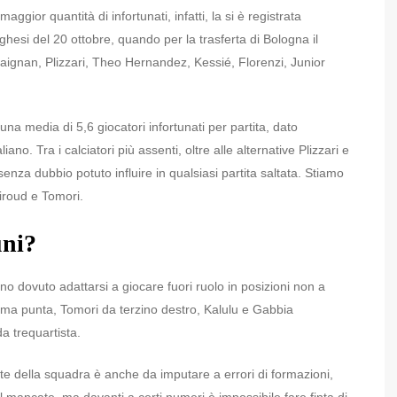
gior quantità di infortunati, infatti, la si è registrata
hesi del 20 ottobre, quando per la trasferta di Bologna il
aignan, Plizzari, Theo Hernandez, Kessié, Florenzi, Junior
na media di 5,6 giocatori infortunati per partita, dato
no. Tra i calciatori più assenti, oltre alle alternative Plizzari e
senza dubbio potuto influire in qualsiasi partita saltata. Stiamo
iroud e Tomori.
uni?
hanno dovuto adattarsi a giocare fuori ruolo in posizioni non a
rima punta, Tomori da terzino destro, Kalulu e Gabbia
da trequartista.
te della squadra è anche da imputare a errori di formazioni,