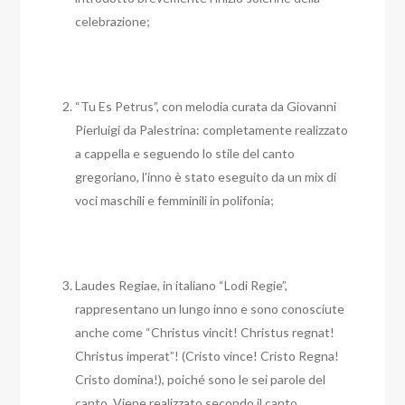
celebrazione;
“Tu Es Petrus”, con melodia curata da Giovanni
Pierluigi da Palestrina: completamente realizzato
a cappella e seguendo lo stile del canto
gregoriano, l’inno è stato eseguito da un mix di
voci maschili e femminili in polifonia;
Laudes Regiae, in italiano “Lodi Regie”,
rappresentano un lungo inno e sono conosciute
anche come “Christus vincit! Christus regnat!
Christus imperat”! (Cristo vince! Cristo Regna!
Cristo domina!), poiché sono le sei parole del
canto. Viene realizzato secondo il canto