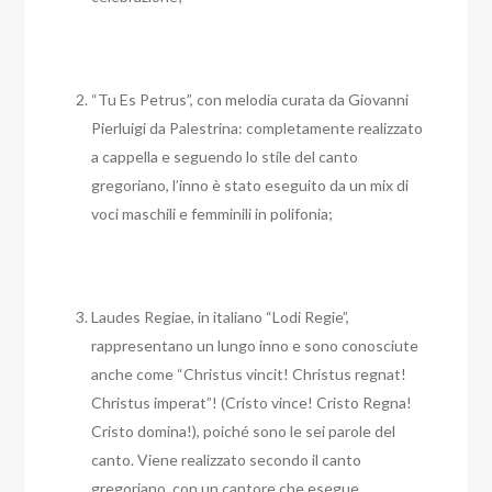
“Tu Es Petrus”, con melodia curata da Giovanni
Pierluigi da Palestrina: completamente realizzato
a cappella e seguendo lo stile del canto
gregoriano, l’inno è stato eseguito da un mix di
voci maschili e femminili in polifonia;
Laudes Regiae, in italiano “Lodi Regie”,
rappresentano un lungo inno e sono conosciute
anche come “Christus vincit! Christus regnat!
Christus imperat”! (Cristo vince! Cristo Regna!
Cristo domina!), poiché sono le sei parole del
canto. Viene realizzato secondo il canto
gregoriano, con un cantore che esegue