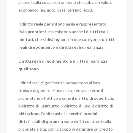
alcuno) sulla cosa, cioè un bene che abbia un valore
economico (es. auto, casa, terreno, ecc.).
Il diritto reale per antonomasia è rappresentato
dalla
proprietà
, ma esistono anche i
diritti reali
limitati
, che si distinguono in due categorie:
diritti
reali di godimento
e
diritti reali di garanzia
.
Diritti reali di godimento e diritti di garanzia,
quali sono
I diritti reali di godimento permettono al loro
titolare di godere di una cosa, senza esserne il
proprietario effettivo e sono il
diritto di superficie
,
il
diritto di usufrutto
, il
diritto di uso
, il
diritto di
abitazione
, l’
enfiteusi
e le
servitù prediali
. I
diritti reali di garanzia
sono diritti costituiti sulla
proprietà altrui, con lo scopo di garantire un credito