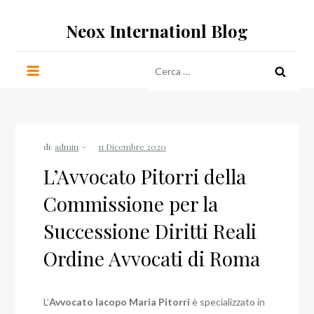
Salta
Neox Internationl Blog
al
contenuto
Ricerca
per:
di:
admin
L’Avvocato Pitorri della
Commissione per la
Successione Diritti Reali
Ordine Avvocati di Roma
L’
Avvocato Iacopo Maria Pitorri
è specializzato in