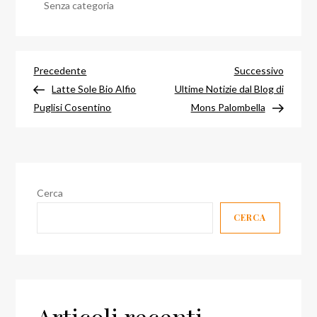
Senza categoria
Navigazione
Articolo
Articol
Precedente
Successivo
precedente
success
Latte Sole Bio Alfio
Ultime Notizie dal Blog di
articoli
Puglisi Cosentino
Mons Palombella
Cerca
CERCA
Articoli recenti