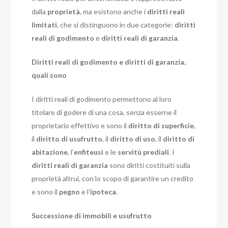
dalla
proprietà
, ma esistono anche i
diritti reali
limitati
, che si distinguono in due categorie:
diritti
reali di godimento
e
diritti reali di garanzia
.
Diritti reali di godimento e diritti di garanzia,
quali sono
I diritti reali di godimento permettono al loro
titolare di godere di una cosa, senza esserne il
proprietario effettivo e sono il
diritto di superficie
,
il
diritto di usufrutto
, il
diritto di uso
, il
diritto di
abitazione
, l’
enfiteusi
e le
servitù prediali
. I
diritti reali di garanzia
sono diritti costituiti sulla
proprietà altrui, con lo scopo di garantire un credito
e sono il
pegno
e l’
ipoteca
.
Successione di immobili e usufrutto