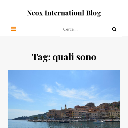
Salta
Neox Internationl Blog
al
contenuto
Ricerca
per:
Tag:
quali sono