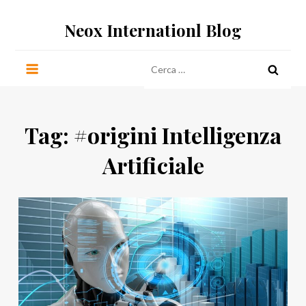
Salta
Neox Internationl Blog
al
contenuto
Ricerca
per:
Tag:
#origini Intelligenza
Artificiale