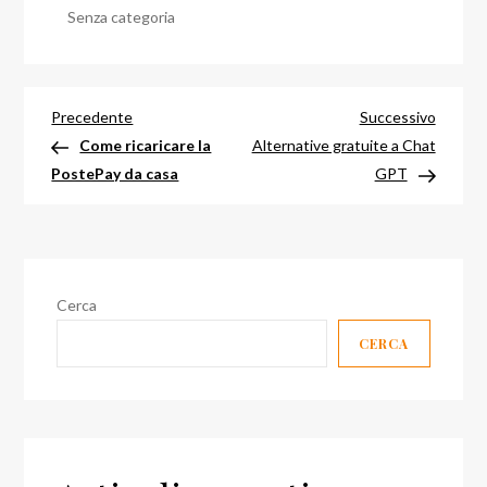
Senza categoria
Navigazione
Articolo
Articol
Precedente
Successivo
precedente
success
Come ricaricare la
Alternative gratuite a Chat
articoli
PostePay da casa
GPT
Cerca
CERCA