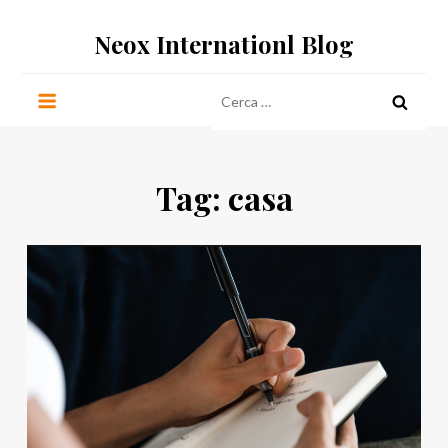
Salta
Neox Internationl Blog
al
contenuto
Ricerca
per:
Tag:
casa