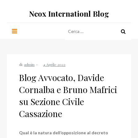
Salta
Neox Internationl Blog
al
contenuto
Ricerca
per:
di:
admin
Blog Avvocato, Davide
Cornalba e Bruno Mafrici
su Sezione Civile
Cassazione
Qual è la natura dell’opposizione al decreto