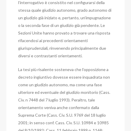
l’interrogativo è consistito nel configurarsi della
stessa quale giudizio autonomo, grado autonomo di
un giudizio già iniziato e, pertanto, un’impugnazione
o la seconda fase di un giudizio già pendente.
Le
Sezioni Unite hanno provato a trovare una risposta
rifacendosi ai precedenti orientamenti
giurisprudenziali, rinvenendo principalmente due
diversi e contrastanti orientamenti.
La tesi più risalente sosteneva che l’opposizione a
decreto ingiuntivo dovesse essere inquadrata non
come un giudizio autonomo, ma come una fase
ulteriore ed eventuale del giudizio monitorio (Cass.
Civ. n 7448 del 7 luglio 1993). Peraltro, tale
orientamento veniva anche confermato dalla
Suprema Corte (Cass. Civ. S.U. 9769 del 18 luglio
2001; in senso conf. Cass. Civ. S.U. 10984 e 10985
del 8/10/1992; Cass. 11 febbraio 1999 n. 1168;