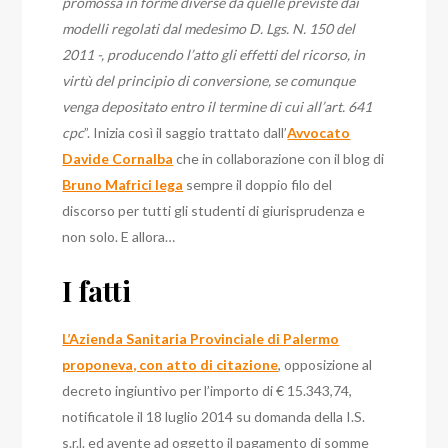
promossa in forme diverse da quelle previste dai
modelli regolati dal medesimo D. Lgs. N. 150 del
2011 -, producendo l’atto gli effetti del ricorso, in
virtù del principio di conversione, se comunque
venga depositato entro il termine di cui all’art. 641
cpc
”. Inizia così il saggio trattato dall’
Avvocato
Davide Cornalba
che in collaborazione con il blog di
Bruno Mafrici lega
sempre il doppio filo del
discorso per tutti gli studenti di giurisprudenza e
non solo. E allora…
I fatti
L’Azienda Sanitaria Provinciale di Palermo
proponeva, con atto di citazione
, opposizione al
decreto ingiuntivo per l’importo di € 15.343,74,
notificatole il 18 luglio 2014 su domanda della I.S.
s.r.l. ed avente ad oggetto il pagamento di somme