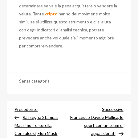
determinare se vale la pena acquistare o vendere la
valuta. Tante
cripto
hanno dei movimenti molto
simili, se si utilizza questo strumento e ci si aiuta
con degli indicatori di analisi tecnica, potrete
prevedere anche voi quale sia il momento migliore
per comprare/vendere.
Senza categoria
Navigazione
Articolo
Articol
Precedente
Successivo
precedente
success
Rassegna Stampa:
Francesco Davide Mollica, lo
articoli
Massimo Tortorella,
sport con un team di
Consulcesi, Elon Musk
appassionati