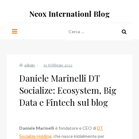
Salta
Neox Internationl Blog
al
contenuto
Ricerca
per:
di:
admin
Daniele Marinelli DT
Socialize: Ecosystem, Big
Data e Fintech sul blog
Daniele Marinelli
è fondatore e CEO di
DT
Socialize Holding
, che nasce inizialmente per