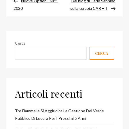
precedente
success
Nuove Opzioni INPS
Dal blog di Dario Sannino
articoli
2020
sulla terapia CAR – T
Cerca
CERCA
Articoli recenti
Tre Fiammelle Si Aggiudica La Gestione Del Verde
Pubblico Di Lucera Per I Prossimi 5 Anni