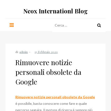
Salta
Neox Internationl Blog
al
contenuto
Ricerca
per:
di:
admin
Rimuovere notizie
personali obsolete da
Google
Rimuovere notizie personali obsolete da Google
è possibile, basta conoscere come fare e quale
percorso seguire. Il motore di ricerca è sempre più