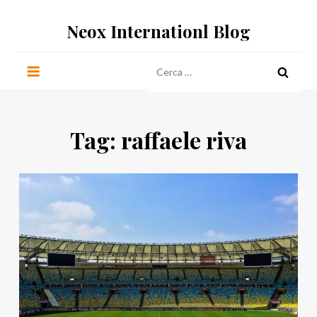
Salta
Neox Internationl Blog
al
contenuto
Ricerca
per:
Tag:
raffaele riva