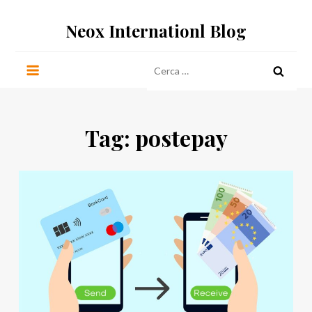
Salta
Neox Internationl Blog
al
contenuto
Ricerca
per:
Tag:
postepay