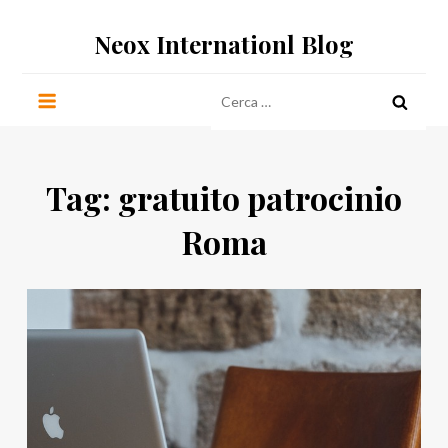
Salta
Neox Internationl Blog
al
contenuto
Ricerca
per:
Tag:
gratuito patrocinio
Roma