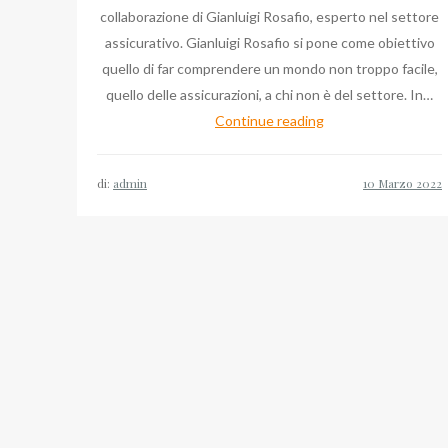
collaborazione di Gianluigi Rosafio, esperto nel settore
assicurativo. Gianluigi Rosafio si pone come obiettivo
quello di far comprendere un mondo non troppo facile,
quello delle assicurazioni, a chi non è del settore. In…
L’oggetto
Continue reading
di
Taurisano
di:
admin
nel
buon
occhio
di
Gianluigi
Rosafio