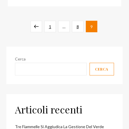
Paginazione
Pagina
Pagina
Pagina
Pagina
1
…
8
9
degli
precedente
articoli
Cerca
CERCA
Articoli recenti
Tre Fiammelle Si Aggiudica La Gestione Del Verde