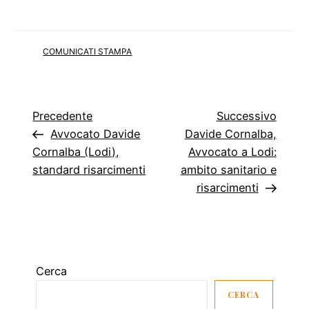
COMUNICATI STAMPA
Navigazione
Articolo
Artico
Precedente
Successivo
precedente
succe
Avvocato Davide
Davide Cornalba,
articoli
Cornalba (Lodi),
Avvocato a Lodi:
standard risarcimenti
ambito sanitario e
risarcimenti
Cerca
CERCA