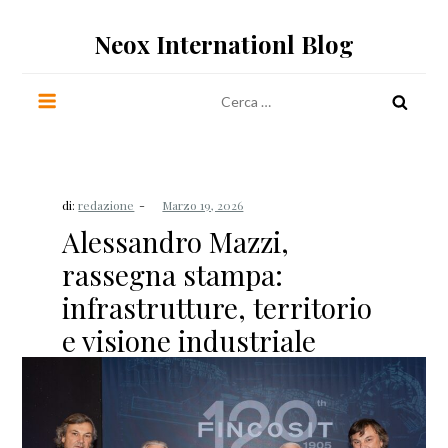
Salta
al
Neox Internationl Blog
contenuto
Ricerca
per:
di:
redazione
Alessandro Mazzi,
rassegna stampa:
infrastrutture, territorio
e visione industriale