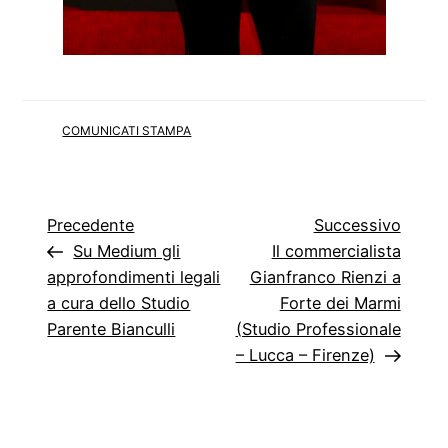
COMUNICATI STAMPA
Navigazione
Articolo
Artico
Precedente
Successivo
precedente
succe
Su Medium gli
Il commercialista
articoli
approfondimenti legali
Gianfranco Rienzi a
a cura dello Studio
Forte dei Marmi
Parente Bianculli
(Studio Professionale
– Lucca – Firenze)