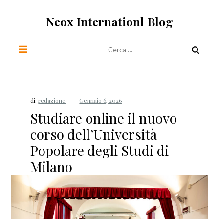
Salta
al
Neox Internationl Blog
contenuto
Ricerca
per:
di:
redazione
Studiare online il nuovo
corso dell’Università
Popolare degli Studi di
Milano