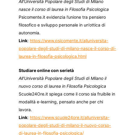
All’Università Popolare degli Studi di Milano
nasce il corso di laurea in Filosofia Psicologica
Psicomente.it evidenzia l’unione tra pensiero
filosofico e sviluppo personale in un’ottica di
autonomia.
Link
:
https://www.psicomente.it/alluniversita-
popolare-degli-studi-di-milano-nasce-il-corso-di-
laurea-in-filosofia-psicologica.html
Studiare online con serietà
All’Università Popolare degli Studi di Milano il
nuovo corso di laurea in Filosofia Psicologica
Scuole24Ore.it spiega come il corso sia fruibile in
modalità e-learning, pensato anche per chi
lavora.
Link
:
https://www.scuole24ore.it/alluniversita-
popolare-degli-studi-di-milano-il-nuovo-corso-
di-laurea-in-filosofia-psicologica/