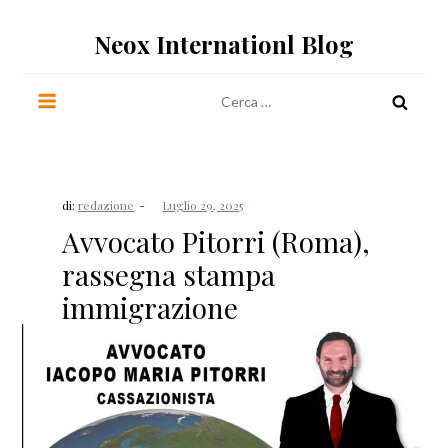
Salta
al
Neox Internationl Blog
contenuto
Ricerca
per:
di:
redazione
Avvocato Pitorri (Roma),
rassegna stampa
immigrazione